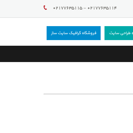
02177635114 - 02177635115
 طراحی سایت
فروشگاه گرافیک سایت ساز